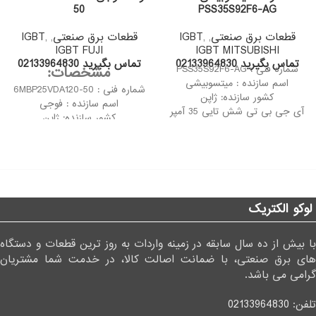
50
PSS35S92F6-AG
قطعات برق صنعتی
,
,
IGBT
قطعات برق صنعتی
,
,
IGBT
IGBT FUJI
IGBT MITSUBISHI
تماس بگیرید 02133964830
تماس بگیرید 02133964830
شماره فنی : PSS35S92F6-AG
مشخصات:
اسم سازنده : میتسوبیشی
شماره فنی : 6MBP25VDA120-50
کشور سازنده: ژاپن
اسم سازنده : فوجی
آی جی بی تی شش تایی 35 آمپر
کشور سازنده: ژاپن
600 ولت میتسوبیشی
آی جی بی تی شش تایی 25 آمپر
PSS35S92F6-AG به دلیل تثبیت
1200 ولت فوجی
کارایی فوق العاده ای که دارد می
6MBP25VDA120-50 به دلیل
تواند در سوئیچینگ های بسیار بالا
تثبیت کارایی فوق العاده ای که
مورد استفاده قرار گیرد.
دارد می تواند در سوئیچینگ های
بسیار بالا مورد استفاده قرار گیرد.
لوکو الکتریک
با بیش از ده سال سابقه در زمینه واردات به روز ترین قطعات و دستگاه
های برق صنعتی، با ضمانت اصالت کالا، در خدمت شما مشتریان
گرامی می باشد.
تلفن:
02133964830