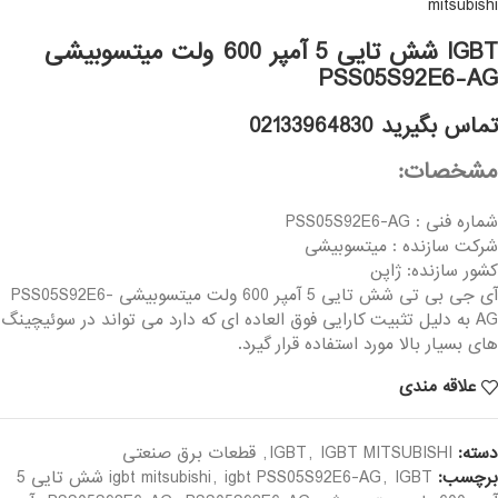
mitsubishi
IGBT شش تایی 5 آمپر 600 ولت میتسوبیشی
PSS05S92E6-AG
تماس بگیرید 02133964830
مشخصات:
شماره فنی : PSS05S92E6-AG
شرکت سازنده : میتسوبیشی
کشور سازنده: ژاپن
آی جی بی تی شش تایی 5 آمپر 600 ولت میتسوبیشی PSS05S92E6-
AG به دلیل تثبیت کارایی فوق العاده ای که دارد می تواند در سوئیچینگ
های بسیار بالا مورد استفاده قرار گیرد.
علاقه مندی
دسته:
IGBT MITSUBISHI
,
IGBT
,
قطعات برق صنعتی
برچسب:
,
igbt PSS05S92E6-AG
,
igbt mitsubishi
IGBT شش تایی 5