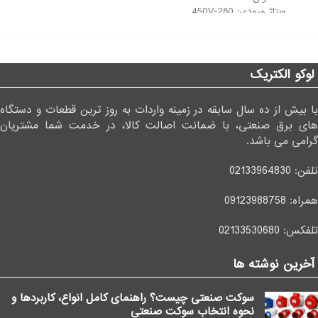
وبتاژ ورودی: 280-450V
فرکانس: 50/60HZ
جریان نامی: 75A
فاز: تکفاز
ولتاژ خروجی: 380V
جریان خروجی: 25A
ابعاد: 109*55*64
ولتاژ خروجی: 220±12
دمای محدوده کاری: 40-0 درجه
لوکو الکتریک
سانتی گراد
ابعاد: 230*426*263 mm
با بیش از ده سال سابقه در زمینه واردات به روز ترین قطعات و دستگاه
وزن: 23.7kg
های برق صنعتی، با ضمانت اصالت کالا، در خدمت شما مشتریان
گرامی می باشد.
تلفن:
02133964830
همراه:
09123988758
تلفکس:
02133530680
آخرین نوشته ها
سوکت صنعتی چیست؟ راهنمای کامل انواع، کاربردها و
نحوه انتخاب سوکت صنعتی