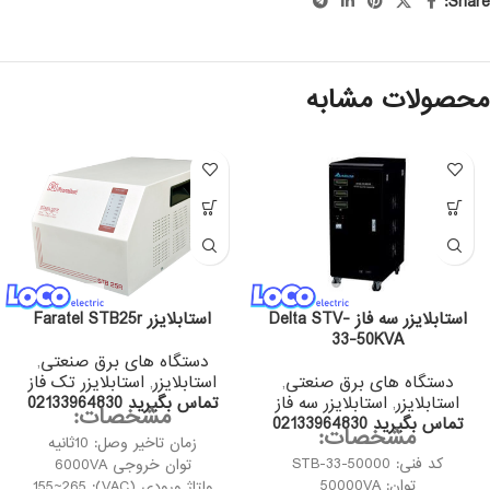
Share:
محصولات مشابه
استابلایزر سه فاز Delta STV-
استابلایزر Faratel STB25r
33-50KVA
دستگاه های برق صنعتی
,
دستگاه های برق صنعتی
,
استابلایزر
,
استابلایزر تک فاز
استابلایزر
,
استابلایزر سه فاز
تماس بگیرید 02133964830
مشخصات:
تماس بگیرید 02133964830
مشخصات:
زمان تاخیر وصل: 10ثانیه
کد فنی: STB-33-50000
توان خروجی 6000VA
توان: 50000VA
ولتاژ ورودی (VAC): 155~265