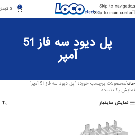
Skip to navigation
0
0
تومان
Skip to main content
پل دیود سه فاز 51
آمپر
خانه
محصولات برچسب خورده “پل دیود سه فاز 51 آمپر”
نمایش یک نتیجه
نمایش سایدبار