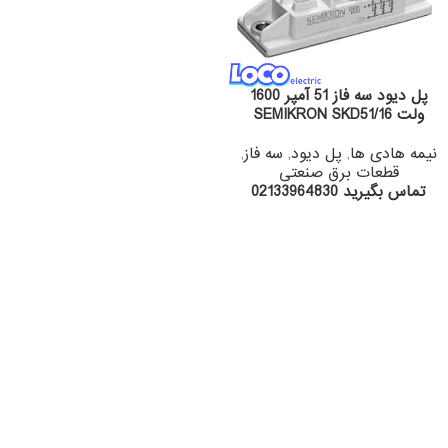
پل دیود سه فاز 51 آمپر 1600
ولت SEMIKRON SKD51/16
نیمه هادی ها
,
پل دیود
,
سه فاز
,
قطعات برق صنعتی
تماس بگیرید 02133964830