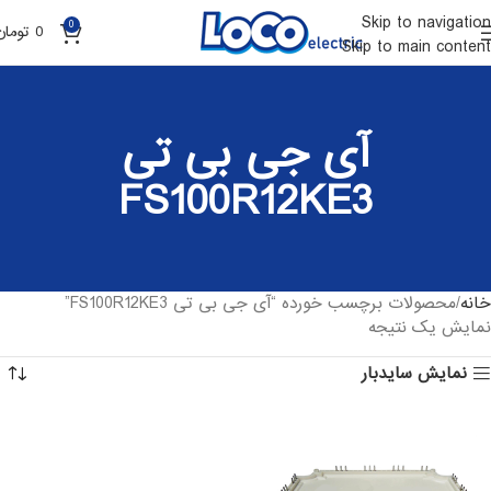
Skip to navigation
0
0
تومان
Skip to main content
آی جی بی تی
FS100R12KE3
خانه
محصولات برچسب خورده “آی جی بی تی FS100R12KE3”
نمایش یک نتیجه
نمایش سایدبار