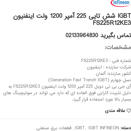
IGBT شش تایی 225 آمپر 1200 ولت اینفنیون
FS225R12KE3
تماس بگیرید 02133964830
مشخصات:
شماره فنی : FS225R12KE3
شرکت سازنده : اینفنیون
کشور سازنده: آلمان
نسل چهارم (Generation Fast Trench IGBT)
آی جی بی تی دوبل 225 آمپر 1200 ولت اینفنیون FS225R12KE3 به
دلیل تثبیت کارایی فوق العاده ای که دارد می تواند در سوئیچینگ های
بسیار بالا مورد استفاده قرار گیرد.
علاقه مندی
دسته:
IGBT INFINEON
,
IGBT
,
قطعات برق صنعتی