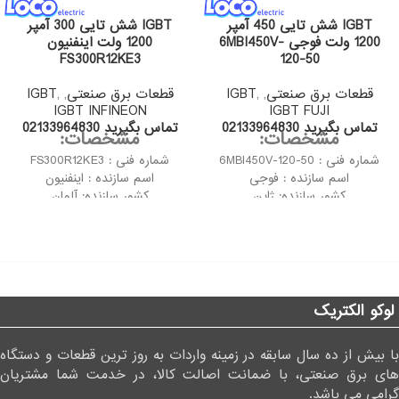
IGBT شش تایی 450 آمپر
IGBT شش تایی 300 آمپر
1200 ولت فوجی 6MBI450V-
1200 ولت اینفنیون
FS300R12KE3
120-50
قطعات برق صنعتی
,
,
IGBT
قطعات برق صنعتی
,
,
IGBT
IGBT INFINEON
IGBT FUJI
تماس بگیرید 02133964830
تماس بگیرید 02133964830
مشخصات:
مشخصات:
شماره فنی : 6MBI450V-120-50
شماره فنی : FS300R12KE3
اسم سازنده : فوجی
اسم سازنده : اینفنیون
کشور سازنده: ژاپن
کشور سازنده: آلمان
آی جی بی تی شش تایی 450
نسل چهارم (Generation Fast
آمپر 1200 ولت فوجی 6MBI450V-
Trench IGBT)
120-50 به دلیل تثبیت کارایی فوق
آی جی بی تی دوبل 300 آمپر
العاده ای که دارد می تواند در
1200 ولت اینفنیون FS300R12KE3
سوئیچینگ های بسیار بالا مورد
به دلیل تثبیت کارایی فوق العاده
استفاده قرار گیرد.
ای که دارد می تواند در سوئیچینگ
لوکو الکتریک
های بسیار بالا مورد استفاده قرار
گیرد.
با بیش از ده سال سابقه در زمینه واردات به روز ترین قطعات و دستگاه
های برق صنعتی، با ضمانت اصالت کالا، در خدمت شما مشتریان
گرامی می باشد.