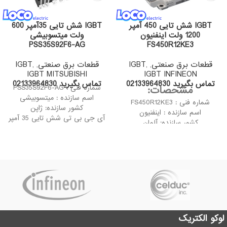
IGBT شش تایی 450 آمپر
IGBT شش تایی 35آمپر 600
1200 ولت اینفنیون
ولت میتسوبیشی
PSS35S92F6-AG
FS450R12KE3
قطعات برق صنعتی
,
,
IGBT
قطعات برق صنعتی
,
,
IGBT
IGBT MITSUBISHI
IGBT INFINEON
تماس بگیرید 02133964830
تماس بگیرید 02133964830
مشحصات:
شماره فنی : PSS35S92F6-AG
اسم سازنده : میتسوبیشی
شماره فنی : FS450R12KE3
کشور سازنده: ژاپن
اسم سازنده : اینفنیون
آی جی بی تی شش تایی 35 آمپر
کشور سازنده: آلمان
600 ولت میتسوبیشی
نسل چهارم (Generation Fast
PSS35S92F6-AG به دلیل تثبیت
Trench IGBT)
کارایی فوق العاده ای که دارد می
آی جی بی تی شش تایی 450
تواند در سوئیچینگ های بسیار بالا
آمپر 1200 ولت اینفنیون
مورد استفاده قرار گیرد.
FS450R12KE3 به دلیل تثبیت
کارایی فوق العاده ای که دارد می
تواند در سوئیچینگ های بسیار بالا
مورد استفاده قرار گیرد.
لوکو الکتریک