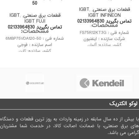
50
قطعات برق صنعتی
,
,
IGBT
IGBT INFINEON
قطعات برق صنعتی
,
,
IGBT
تماس بگیرید 02133964830
IGBT FUJI
مشخصات
:
تماس بگیرید 02133964830
مشخصات:
شماره فنی : FS75R12KT3G
شماره فنی : 6MBP75VDA120-50
شرکت سازنده : اینفنیون
اسم سازنده : فوجی
کشور سازنده: آلمان
کشور سازنده: ژاپن
نسل ششم (Generation Fast
نسل ششم (Generation Fast
Trench IGBT)
Trench IGBT)
آی جی بی تی شش تایی 75 آمپر
آی جی بی تی شش تایی 75 آمپر
1200 ولت فوجی FS75R12KT3G
1200 ولت فوجی
به دلیل تثبیت کارایی فوق العاده
6MBP75VDA120-50 به دلیل
ای که دارد می تواند در سوئیچینگ
تثبیت کارایی فوق العاده ای که
های بسیار بالا مورد استفاده قرار
دارد می تواند در سوئیچینگ های
گیرد.
بسیار بالا مورد استفاده قرار گیرد.
لوکو الکتریک
با بیش از ده سال سابقه در زمینه واردات به روز ترین قطعات و دستگاه
های برق صنعتی، با ضمانت اصالت کالا، در خدمت شما مشتریان
گرامی می باشد.