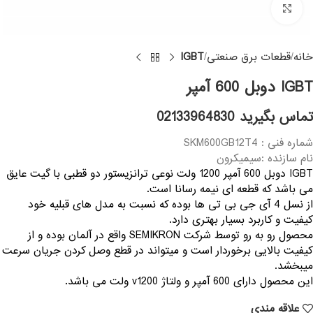
Click to enlarge
خانه
قطعات برق صنعتی
IGBT
IGBT دوبل 600 آمپر
تماس بگیرید 02133964830
شماره فنی : SKM600GB12T4
نام سازنده :سیمیکرون
IGBT دوبل 600 آمپر 1200 ولت نوعی ترانزیستور دو قطبی با گیت عایق
می باشد که قطعه ای نیمه رسانا است.
از نسل 4 آی جی بی تی ها بوده که نسبت به مدل های قبلیه خود
کیفیت و کاربرد بسیار بهتری دارد.
محصول رو به رو توسط شرکت SEMIKRON واقع در آلمان بوده و از
کیفیت بالایی برخوردار است و میتواند در قطع وصل کردن جریان سرعت
میبخشد.
این محصول دارای 600 آمپر و ولتاژ v1200 ولت می باشد.
علاقه مندی