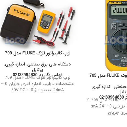
لوپ کالیبراتور فلوک FLUKE مدل 709
دستگاه های برق صنعتی
,
اندازه گیری
,
پرتابل
تماس بگیرید 02133964830
دل 705
لوپ کالیبراتور فلوک FLUKE مدل 709
مشخصات قابلیت اندازه گیری جریان 0 ~
 صنعتی
,
اندازه گیری
,
24mA **** ولتاژ 0 ~ 30V DC
تابل
02
کالیبراتور جریان فلوک FLUKE مدل 705 0
~ 20 mA : جریان تزریقی 0 ~ 24 mA:
گیری جریان