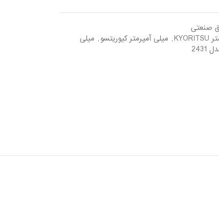
ق صنعتی
KYOR
,
میلی آمپرمتر کیوریتسو
,
میلی
2431