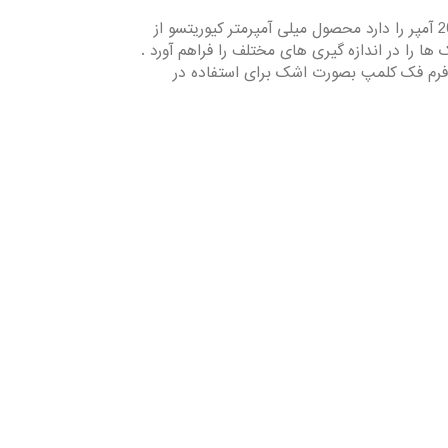
میلی آمپرمتر کیوریتسو KYORITSU مدل 2431 قابلیت اندازه گیری جریانات نشتی از 20 تا 200 میلی آمپر داراست و اندازه گیری جریانات رو تا 200 آمپر را دارد محصول میلی آمپرمتر کیوریتسو از
 AC در تجهیزات الکتریکی می باشد. شکل فرم فک کلمپ بصورت اشک برای استفاده در