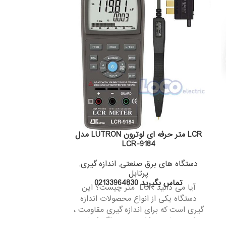
LCR متر حرفه ای لوترون LUTRON مدل
مدل 
LCR-9184
دستگاه های ب
دستگاه های برق صنعتی
,
اندازه گیری
,
پرتابل
تماس بگیرید 830
تماس بگیرید 02133964830
آیا می دانید LCR متر چیست؟ این
MS5308 
دستگاه یکی از انواع محصولات اندازه
گیری ظرفیت خا
گیری است که برای اندازه گیری مقاومت ،
سلف و خازن به کار می رود. اگر شما به