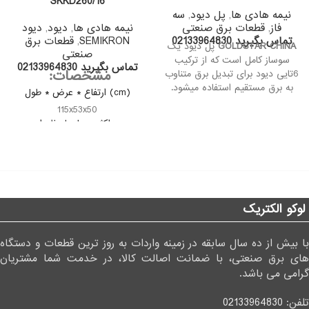
SKKD260/16
نیمه هادی ها
,
پل دیود
,
سه
فاز
,
قطعات برق صنعتی
نیمه هادی ها
,
دیود
,
دیود
تماس بگیرید 02133964830
SEMIKRON
,
قطعات برق
GOLDSTAR CHINA
پل دیود یک
صنعتی
سوساز کامل است که از ترکیب
تماس بگیرید 02133964830
مشخصات:
6تایی دیود برای تبدیل برق متناوب
به برق مستقیم استفاده میشود.
(cm) ارتفاع * عرض * طول
پل دیودی از سه سر ورودی خود 3
115x53x50
فاز تمام سینوسی را گرفته و در
حداکثر جریان لحظه ای
خروجی بی نهایت نیم سیکل
260A
مثبت و منفی میدهد.
ولتاژ خروجی
800-2200V
دمای کار کرد Tj
-40...+135
لوکو الکتریک
کشور سازنده
SEMIKRON GERMANY
با بیش از ده سال سابقه در زمینه واردات به روز ترین قطعات و دستگاه
های برق صنعتی، با ضمانت اصالت کالا، در خدمت شما مشتریان
گرامی می باشد.
تلفن:
02133964830