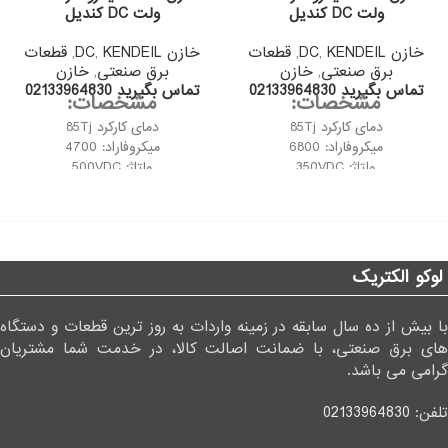
ولت DC کندیل
ولت DC کندیل
خازن DC
KENDEIL
,
,
قطعات
خازن DC
KENDEIL
,
,
قطعات
برق صنعتی
,
خازن
برق صنعتی
,
خازن
تماس بگیرید 02133964830
تماس بگیرید 02133964830
مشخصات:
مشخصات:
دمای کارکرد 85Tj
دمای کارکرد 85Tj
میکروفاراد: 6800
میکروفاراد: 4700
ولتاژ: 350VDC
ولتاژ: 500VDC
کشور سازنده: KENDEIL ایتالیا
کشور سازنده: KENDEIL ایتالیا
لوکو الکتریک
با بیش از ده سال سابقه در زمینه واردات به روز ترین قطعات و دستگاه
های برق صنعتی، با ضمانت اصالت کالا، در خدمت شما مشتریان
گرامی می باشد.
تلفن:
02133964830