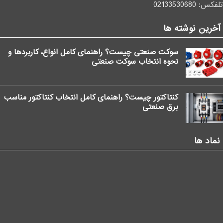
Rectifier Diode
تلفکس:
02133530680
نوع
Modules Diode – Diode
آخرین نوشته ها
(LLxBBxHH)
ابعاد
mm93x20x30
سوکت صنعتی چیست؟ راهنمای کامل انواع، کاربردها و
نحوه انتخاب سوکت صنعتی
وزن
0.095kg
کنتاکتور چیست؟ راهنمای کامل انتخاب کنتاکتور مناسب
برق صنعتی
نماد ها