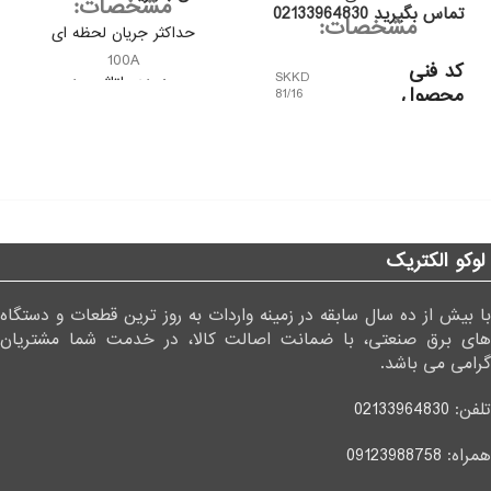
مشخصات:
تماس بگیرید 02133964830
مشخصات:
حداکثر جریان لحظه ای
100A
کد فنی
SKKD
محدوده ولتاژ ورودی
محصول
81/16
1000V
شرکت
SEMIKRON
سازنده
لوکو الکتریک
خانواده
SEMIPACK®
محصول
1
با بیش از ده سال سابقه در زمینه واردات به روز ترین قطعات و دستگاه
های برق صنعتی، با ضمانت اصالت کالا، در خدمت شما مشتریان
ولتاژ (VRRM)
1600V
گرامی می باشد.
تلفن:
02133964830
جریان (IFAV)
100A
همراه:
09123988758