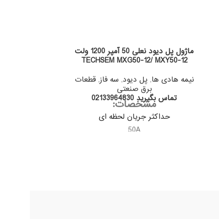
ماژول پل دیود نعلی 50 آمپر 1200 ولت
TECHSEM MXG50-12/ MXY50-12
00/16
نیمه هادی ها
,
پل دیود
,
سه فاز
,
قطعات
نیمه هادی ها
,
برق صنعتی
ب
تماس بگیرید 02133964830
تماس بگیرید 830
مشخصات:
CHSEM CHINA
حداکثر جریان لحظه ای
تبدیل برق م
50A
استفاده میشو
محدوده ولتاژ ورودی
ورود
1600V
در خروجی بی ن
دمای کار کرد Tj
من
40-...150+
حداکثر
محدود