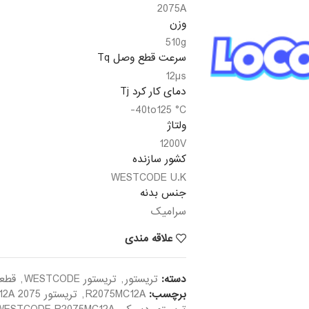
2075A
وزن
510g
سرعت قطع وصل Tq
12µs
دمای کار کرد Tj
40to125 °C-
ولتاژ
1200V
کشور سازنده
WESTCODE U.K
جنس بدنه
سرامیک
علاقه مندی
دسته:
تریستور
,
تریستور WESTCODE
,
قطع
برچسب:
R2075MC12A
,
تریستور R2075MC12A 2075 آمپر