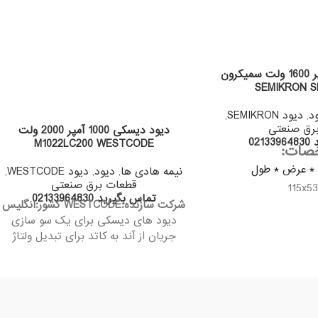
دوبل دیود 260 آمپر 1600 ولت سمیکرون
SEMIKRON S
د
,
دیود SEMIKRON
,
رق صنعتی
دیود دیسکی 1000 آمپر 2000 ولت
02
M1022LC200 WESTCODE
صات:
نیمه هادی ها
,
دیود
,
دیود WESTCODE
,
قطعات برق صنعتی
115x5
تماس بگیرید 02133964830
یان لحظه ای
شرکت سازنده:WESTCODE
کشور:انگلیس
دیود های دیسکی برای یک سو سازی
260
جریان از آند به کاتد برای تبدیل ولتاژ
 خروجی
متناوب به مستقیم در جریان و ولتاژ بالا
800-2
حداکثر جریان لحظه ای
ر کرد Tj
1022A
وزن
سازنده