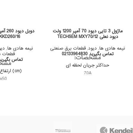
ماژول 3 تایی دیود 70 آمپر 1200 ولت
دیود نعلی TECHSEM MXY70/12
KKD260/16
نیمه هادی ها
,
دیود
,
قطعات برق صنعتی
نیمه هادی ها
,
دیو
تماس بگیرید 02133964830
قطعات ب
مشخصات:
تماس بگیرید 133964830
مشخ
حداکثر جریان لحظه ای
(cm) ارتفاع * عرض * طول
70A
3x50
محدوده ولتاژ ورودی
حداکثر جر
1200V
A
دمای کار کرد Tj
ولتاژ
40-...150+
200V
دمای کا
-40...+135
کشور 