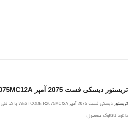
تریستور دیسکی فست 2075 آمپر WESTCODE R2075MC12A
تریستور
دیسکی فست 2075 آمپر WESTCODE R2075MC12A با کد فنی R2075MC12A شناخته می شود.
دانلود کاتالوگ محصول: