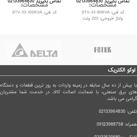
تماس بگیرید 02133964830
تماس بگیرید 02133964830
مشخصات:
مشخصات:
کد فنی:
STV-33-80KVA
کد فنی: STV-33-100KVA
ولتاژ خروجی: 220 ولت
لوکو الکتریک
با بیش از ده سال سابقه در زمینه واردات به روز ترین قطعات و دستگاه
های برق صنعتی، با ضمانت اصالت کالا، در خدمت شما مشتریان
گرامی می باشد.
تلفن:
02133964830
همراه:
09123988758