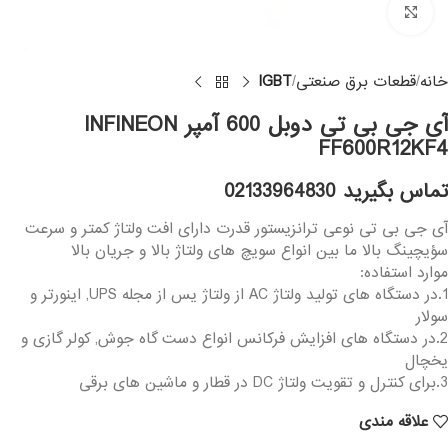
Click to enlarge
خانه
قطعات برق صنعتی
IGBT
آی جی بی تی دوبل 600 آمپر INFINEON
FF600R12KF4
تماس بگیرید 02133964830
آی جی بی تی نوعی ترانزیستور قدرت دارای افت ولتاژ کمتر و سرعت
سؤیچینگ بالا ما بین انواع سویچ های ولتاژ بالا و جریان بالا
موارد استفاده:
1.در دستگاه های تولید ولتاژ AC از ولتاژ یس از مجله UPS, اینورتر و
سولار
2.در دستگاه های افزایش فرکانس انواع دست گاه جوش, کولر گازی و
یخچال
3.برای کنترل و تقویت ولتاژ DC در قطار و ماشین های برقی
علاقه مندی