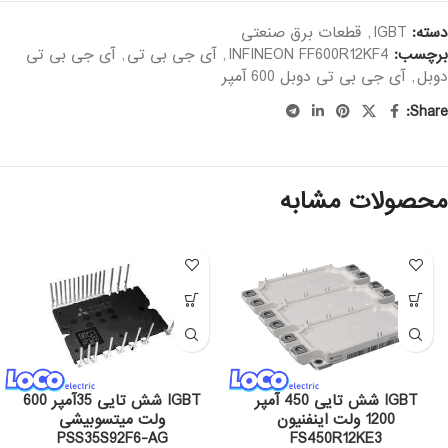
دسته:
IGBT
,
قطعات برق صنعتی
برچسب:
INFINEON FF600R12KF4
,
آی جی بی تی
,
آی جی بی تی
دوبل
,
آی جی بی تی دوبل 600 آمپر
Share:
محصولات مشابه
IGBT شش تایی 450 آمپر
IGBT شش تایی 35آمپر 600
1200 ولت اینفنیون
ولت میتسوبیشی
PSS35S92F6-AG
FS450R12KE3