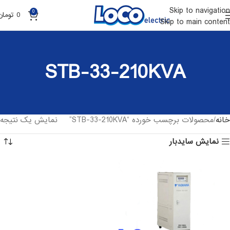
Skip to navigation
0
0
تومان
Skip to main content
STB-33-210KVA
خانه
محصولات برچسب خورده “STB-33-210KVA”
نمایش یک نتیجه
نمایش سایدبار