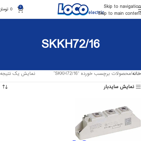
Skip to navigation
0
0
تومان
Skip to main content
SKKH72/16
خانه
محصولات برچسب خورده “SKKH72/16”
نمایش یک نتیجه
نمایش سایدبار