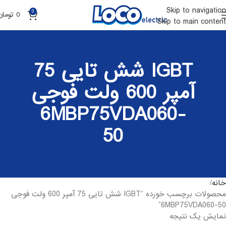
Skip to navigation
0
0
تومان
Skip to main content
IGBT شش تایی 75
آمپر 600 ولت فوجی
6MBP75VDA060-
50
خانه
محصولات برچسب خورده “IGBT شش تایی 75 آمپر 600 ولت فوجی
6MBP75VDA060-50”
نمایش یک نتیجه