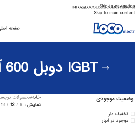
Skip to navigation
INFO@LOCOELEC.COM
021339648
Skip to main content
صفحه اصلی
IGBT دوبل 600 آمپر 1200 ولت فوجی 2MBI600VE-120-50
خانه
محصولات برچسب خورده “IGBT دوبل 600 آمپر 1200
وضعیت موجودی
نمایش
9
12
18
تخفیف دار
موجود در انبار