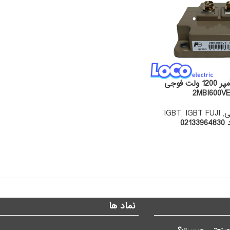
IGBT دوبل 600 آمپر 1200 ولت فوجی
2MBI600VE
ی
,
IGBT FUJI
,
IGBT
02
نماد ها