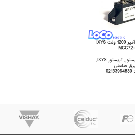
دوبل تریستور 72 آمپر 1200 ولت IXYS
MCC72-
ستور
,
تریستور IXYS
,
رق صنعتی
02