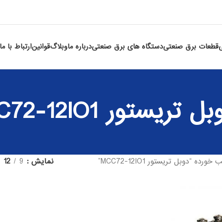
قطعات برق صنعتی
دستگاه های برق صنعتی
درباره ما
وبلاگ
قوانین
ارتباط با ما
ل تریستور MCC72-12IO1
 “دوبل تریستور MCC72-12IO1”
نمایش
9
12