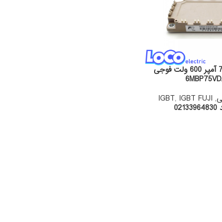
IGBT شش تایی 75 آمپر 600 ولت فوجی
6MBP75VD
ی
,
IGBT FUJI
,
IGBT
02