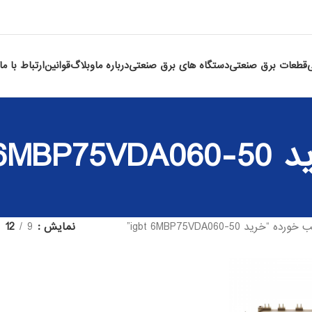
قطعات برق صنعتی
دستگاه های برق صنعتی
درباره ما
وبلاگ
قوانین
ارتباط با ما
igbt 6MBP75V
د igbt 6MBP75VDA060-50”
نمایش
9
12