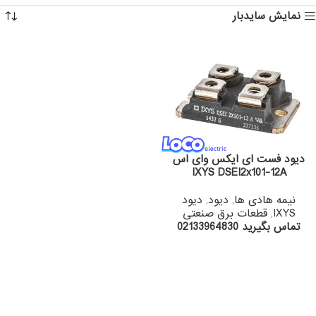
نمایش سایدبار
دیود فست ای ایکس وای اس
IXYS DSEI2x101-12A
نیمه هادی ها
,
دیود
,
دیود
IXYS
,
قطعات برق صنعتی
تماس بگیرید 02133964830