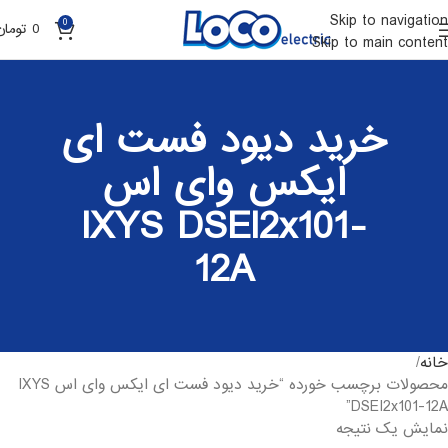
Skip to navigation
0
0
تومان
Skip to main content
خرید دیود فست ای
ایکس وای اس
IXYS DSEI2x101-
12A
خانه
محصولات برچسب خورده “خرید دیود فست ای ایکس وای اس IXYS
DSEI2x101-12A”
نمایش یک نتیجه