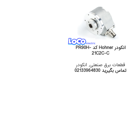
انکودر Hohner کد PR90H-
21C2C-C
قطعات برق صنعتی
,
انکودر
تماس بگیرید 02133964830