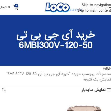
Skip to navigation
0
0
تومان
Skip to main content
خرید آی جی بی تی
6MBI300V-120-50
خانه
محصولات برچسب خورده “خرید آی جی بی تی 6MBI300V-120-50”
نمایش یک نتیجه
نمایش سایدبار