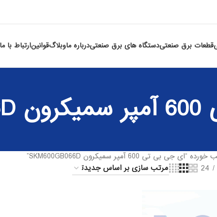
قطعات برق صنعتی
دستگاه های برق صنعتی
درباره ما
وبلاگ
قوانین
ارتباط با ما
SKM6
ی بی تی 600 آمپر سمیکرون SKM600GB066D”
24