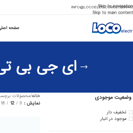
Skip to navigation
INFO@LOCOELEC.COM
021339648
Skip to main content
صفحه اصلی
ای جی بی تی 600 آمپر سمیکرون 00GB066D
خانه
محصولات برچسب خورده “ای ج
وضعیت موجودی
نمایش
9
12
18
تخفیف دار
موجود در انبار