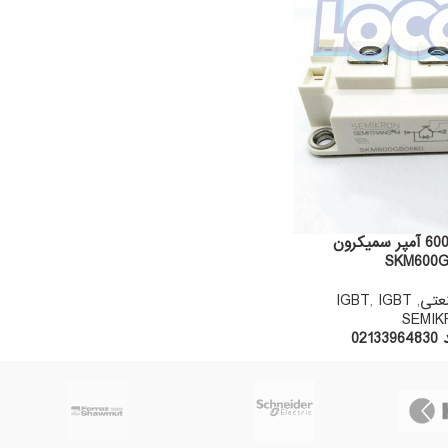
ای جی بی تی 600 آمپر سمیکرون
SKM600G
عتی
,
IGBT
,
IGBT
SEMIK
02