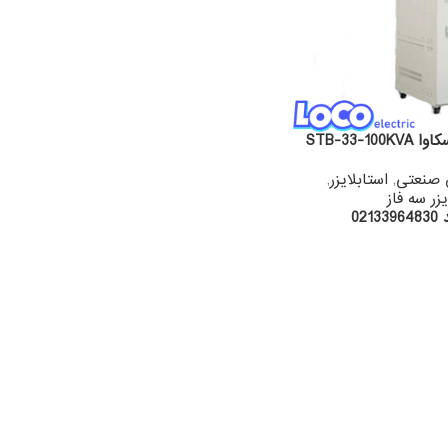
STB-33-1
 صنعتی
,
استابلایزر
,
یزر سه فاز
02