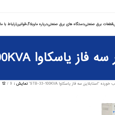
قطعات برق صنعتی
دستگاه های برق صنعتی
درباره ما
وبلاگ
قوانین
ارتباط با ما
فاز یاسکاوا STB-33-100KVA
“استابلایزر سه فاز یاسکاوا STB-33-100KVA”
نمایش
9
12