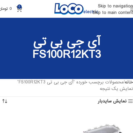
Skip to navigation
0
0
تومان
Skip to main content
آی جی بی تی
FS100R12KT3
خانه
محصولات برچسب خورده “آی جی بی تی FS100R12KT3”
نمایش یک نتیجه
نمایش سایدبار