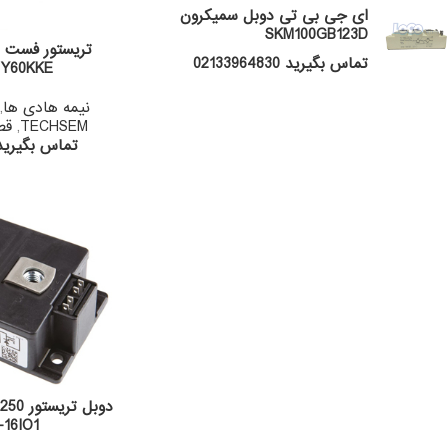
ای جی بی تی دوبل سمیکرون
SKM100GB123D
تماس بگیرید 02133964830
Y60KKE
نیمه هادی ها
,
TECHSEM
,
قط
تماس بگیرید 133964830
16IO1