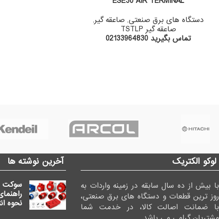
ESE30 AIR TERMINAL
دستگاه های برق صنعتی
,
صاعقه گیر
,
صاعقه گیر TSTLP
تماس بگیرید 02133964830
لوکو الکتریک
آخرین نوشته ها
سوکت 
با بیش از ده سال سابقه در زمینه واردات به
راهنمای 
روز ترین قطعات و دستگاه های برق صنعتی،
نحوه ا
با ضمانت اصالت کالا، در خدمت شما
مشتریان گرامی می باشد.